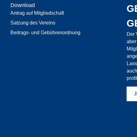
Download
G
Antrag auf Mitgliedschaft
G
Satzung des Vereins
Beitrags- und Gebührenordnung
Der 
aber
Mitg
ange
Lass
auch
profi
J