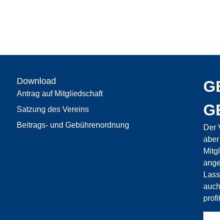
Download
G
Antrag auf Mitgliedschaft
G
Satzung des Vereins
Beitrags- und Gebührenordnung
Der 
aber
Mitg
ange
Lass
auch
profi